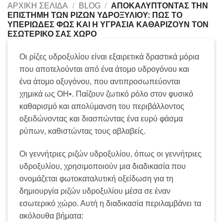
ΑΡΧΙΚΉ ΣΕΛΊΔΑ
/
BLOG
/
ΑΠΟΚΑΛΎΠΤΟΝΤΑΣ ΤΗΝ
ΕΠΙΣΤΉΜΗ ΤΩΝ ΡΙΖΏΝ ΥΔΡΟΞΥΛΊΟΥ: ΠΏΣ ΤΟ
ΥΠΕΡΙΏΔΕΣ ΦΩΣ ΚΑΙ Η ΥΓΡΑΣΊΑ ΚΑΘΑΡΊΖΟΥΝ ΤΟΝ
ΕΣΩΤΕΡΙΚΌ ΣΑΣ ΧΏΡΟ
Οι ρίζες υδροξυλίου είναι εξαιρετικά δραστικά μόρια
που αποτελούνται από ένα άτομο υδρογόνου και
ένα άτομο οξυγόνου, που αντιπροσωπεύονται
χημικά ως OH•. Παίζουν ζωτικό ρόλο στον φυσικό
καθαρισμό και απολύμανση του περιβάλλοντος
οξειδώνοντας και διασπώντας ένα ευρύ φάσμα
ρύπων, καθιστώντας τους αβλαβείς.
Οι γεννήτριες ριζών υδροξυλίου, όπως οι γεννήτριες
υδροξυλίου, χρησιμοποιούν μια διαδικασία που
ονομάζεται φωτοκαταλυτική οξείδωση για τη
δημιουργία ριζών υδροξυλίου μέσα σε έναν
εσωτερικό χώρο. Αυτή η διαδικασία περιλαμβάνει τα
ακόλουθα βήματα: