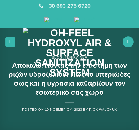
Μετάβαση
📞 +30 693 275 6720
στο
περιεχόμενο
BLOG
,
ΓΕΝΙΚΆ ΝΈΑ
Αποκαλύπτοντας την επιστήμη των
ριζών υδροξυλίου: Πώς το υπεριώδες
φως και η υγρασία καθαρίζουν τον
εσωτερικό σας χώρο
POSTED ON
10 ΝΟΕΜΒΡΊΟΥ, 2023
BY
RICK WALCHUK