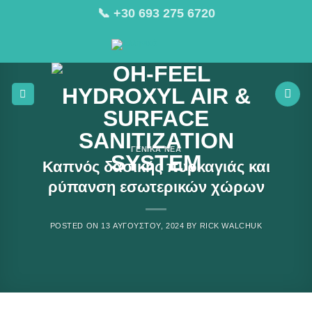
Μετάβαση
📞 +30 693 275 6720
στο
περιεχόμενο
ΓΕΝΙΚΆ ΝΈΑ
Καπνός δασικής πυρκαγιάς και
ρύπανση εσωτερικών χώρων
POSTED ON
13 ΑΥΓΟΎΣΤΟΥ, 2024
BY
RICK WALCHUK