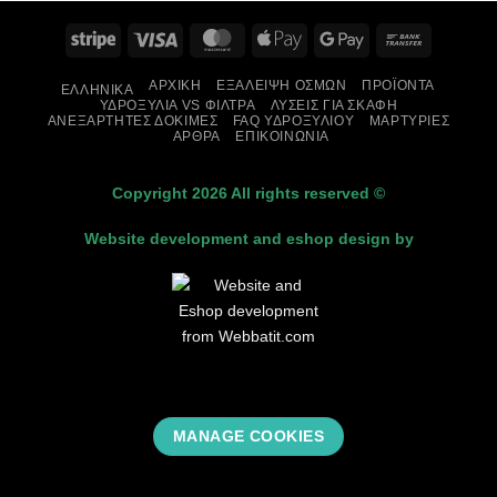
Stripe
Visa
MasterCard
Apple
Google
Bank
Pay
Pay
Transfer
ΑΡΧΙΚΉ
ΕΞΆΛΕΙΨΗ ΟΣΜΏΝ
ΠΡΟΪΌΝΤΑ
ΕΛΛΗΝΙΚΆ
ΥΔΡΟΞΎΛΙΑ VS ΦΊΛΤΡΑ
ΛΎΣΕΙΣ ΓΙΑ ΣΚΆΦΗ
ΑΝΕΞΆΡΤΗΤΕΣ ΔΟΚΙΜΈΣ
FAQ ΥΔΡΟΞΥΛΊΟΥ
ΜΑΡΤΥΡΊΕΣ
ΆΡΘΡΑ
ΕΠΙΚΟΙΝΩΝΊΑ
Copyright 2026 All rights reserved ©
Website development and eshop design by
MANAGE COOKIES