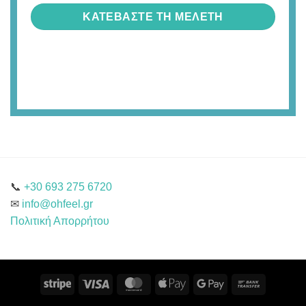
ΚΑΤΕΒΑΣΤΕ ΤΗ ΜΕΛΈΤΗ
📞
+30 693 275 6720
✉
info@ohfeel.gr
Πολιτική Απορρήτου
Stripe
Visa
MasterCard
Apple
Google
Bank
Pay
Pay
Transfer