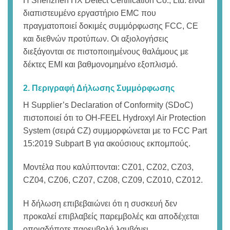
Η Shenzhen HX Detect Certification Co., Ltd. είναι
διαπιστευμένο εργαστήριο EMC που
πραγματοποιεί δοκιμές συμμόρφωσης FCC, CE
και διεθνών προτύπων. Οι αξιολογήσεις
διεξάγονται σε πιστοποιημένους θαλάμους με
δέκτες EMI και βαθμονομημένο εξοπλισμό.
2. Περιγραφή Δήλωσης Συμμόρφωσης
Η Supplier’s Declaration of Conformity (SDoC)
πιστοποιεί ότι το OH-FEEL Hydroxyl Air Protection
System (σειρά CZ) συμμορφώνεται με το FCC Part
15:2019 Subpart B για ακούσιους εκπομπούς.
Μοντέλα που καλύπτονται: CZ01, CZ02, CZ03,
CZ04, CZ06, CZ07, CZ08, CZ09, CZ010, CZ012.
Η δήλωση επιβεβαιώνει ότι η συσκευή δεν
προκαλεί επιβλαβείς παρεμβολές και αποδέχεται
οποιαδήποτε παρεμβολή λαμβάνει.