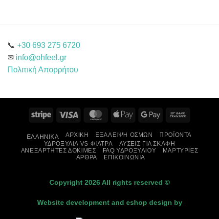
📞
+30 693 275 6720
✉
info@ohfeel.gr
Πολιτική Απορρήτου
Stripe
Visa
MasterCard
Apple
Google
Bank
Pay
Pay
Transfer
ΑΡΧΙΚΉ
ΕΞΆΛΕΙΨΗ ΟΣΜΏΝ
ΠΡΟΪΌΝΤΑ
ΕΛΛΗΝΙΚΆ
ΥΔΡΟΞΎΛΙΑ VS ΦΊΛΤΡΑ
ΛΎΣΕΙΣ ΓΙΑ ΣΚΆΦΗ
ΑΝΕΞΆΡΤΗΤΕΣ ΔΟΚΙΜΈΣ
FAQ ΥΔΡΟΞΥΛΊΟΥ
ΜΑΡΤΥΡΊΕΣ
ΆΡΘΡΑ
ΕΠΙΚΟΙΝΩΝΊΑ
Copyright 2026 All rights reserved ©
Website development and eshop design by