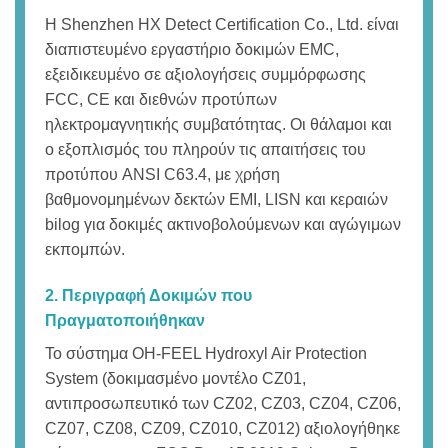
Η Shenzhen HX Detect Certification Co., Ltd. είναι
διαπιστευμένο εργαστήριο δοκιμών EMC,
εξειδικευμένο σε αξιολογήσεις συμμόρφωσης
FCC, CE και διεθνών προτύπων
ηλεκτρομαγνητικής συμβατότητας. Οι θάλαμοι και
ο εξοπλισμός του πληρούν τις απαιτήσεις του
προτύπου ANSI C63.4, με χρήση
βαθμονομημένων δεκτών EMI, LISN και κεραιών
bilog για δοκιμές ακτινοβολούμενων και αγώγιμων
εκπομπών.
2. Περιγραφή Δοκιμών που
Πραγματοποιήθηκαν
Το σύστημα OH-FEEL Hydroxyl Air Protection
System (δοκιμασμένο μοντέλο CZ01,
αντιπροσωπευτικό των CZ02, CZ03, CZ04, CZ06,
CZ07, CZ08, CZ09, CZ010, CZ012) αξιολογήθηκε